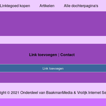
Linktegoed kopen
Artikelen
Alle dochterpagina's
Link toevoegen
Contact
Link toevoegen
ight © 2021 Onderdeel van
BaakmanMedia
&
Vrolijk Internet S